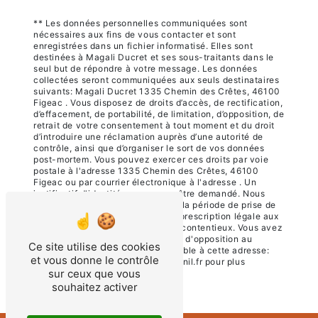
** Les données personnelles communiquées sont
nécessaires aux fins de vous contacter et sont
enregistrées dans un fichier informatisé. Elles sont
destinées à Magali Ducret et ses sous-traitants dans le
seul but de répondre à votre message. Les données
collectées seront communiquées aux seuls destinataires
suivants: Magali Ducret 1335 Chemin des Crêtes, 46100
Figeac . Vous disposez de droits d’accès, de rectification,
d’effacement, de portabilité, de limitation, d’opposition, de
retrait de votre consentement à tout moment et du droit
d’introduire une réclamation auprès d’une autorité de
contrôle, ainsi que d’organiser le sort de vos données
post-mortem. Vous pouvez exercer ces droits par voie
postale à l'adresse 1335 Chemin des Crêtes, 46100
Figeac ou par courrier électronique à l'adresse . Un
justificatif d'identité pourra vous être demandé. Nous
conservons vos données pendant la période de prise de
contact puis pendant la durée de prescription légale aux
fins probatoires et de gestion des contentieux. Vous avez
le droit de vous inscrire sur la liste d'opposition au
Ce site utilise des cookies
démarchage téléphonique, disponible à cette adresse:
et vous donne le contrôle
Bloctel.gouv.fr
. Consultez le site cnil.fr pour plus
sur ceux que vous
d’informations sur vos droits.
souhaitez activer