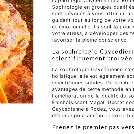
sophrologie Caycédienne à Rodez
Sophrologie en groupes qualifié
sont dévoués à vous offrir un 
guidant tout au long de votre v
et émotionnelle. Ils sont là pour 
votre stress, à développer des t
favoriser la pleine conscience.
La sophrologie Caycédienn
scientifiquement prouvée
La sophrologie Caycédienne n'e
holistique, elle est également s
scientifiques solides. De nombr
avantages de cette méthode en t
l'amélioration de la qualité du s
En choisissant Magali Ducret co
Caycédienne à Rodez, vous avez
efficace pour améliorer votre bi
Prenez le premier pas vers