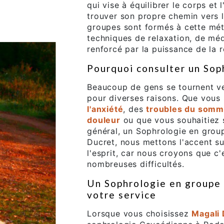
qui vise à équilibrer le corps et
trouver son propre chemin vers 
groupes sont formés à cette mét
techniques de relaxation, de médi
renforcé par la puissance de la r
Pourquoi consulter un Sop
Beaucoup de gens se tournent v
pour diverses raisons. Que vous
l'anxiété
, des
troubles du somm
douleur
ou que vous souhaitiez 
général, un Sophrologie en grou
Ducret, nous mettons l'accent su
l'esprit, car nous croyons que c'
nombreuses difficultés.
Un Sophrologie en groupe 
votre service
Lorsque vous choisissez
Magali 