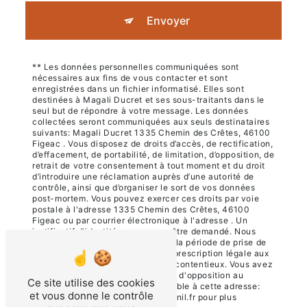
Envoyer
** Les données personnelles communiquées sont
nécessaires aux fins de vous contacter et sont
enregistrées dans un fichier informatisé. Elles sont
destinées à Magali Ducret et ses sous-traitants dans le
seul but de répondre à votre message. Les données
collectées seront communiquées aux seuls destinataires
suivants: Magali Ducret 1335 Chemin des Crêtes, 46100
Figeac . Vous disposez de droits d’accès, de rectification,
d’effacement, de portabilité, de limitation, d’opposition, de
retrait de votre consentement à tout moment et du droit
d’introduire une réclamation auprès d’une autorité de
contrôle, ainsi que d’organiser le sort de vos données
post-mortem. Vous pouvez exercer ces droits par voie
postale à l'adresse 1335 Chemin des Crêtes, 46100
Figeac ou par courrier électronique à l'adresse . Un
justificatif d'identité pourra vous être demandé. Nous
conservons vos données pendant la période de prise de
contact puis pendant la durée de prescription légale aux
fins probatoires et de gestion des contentieux. Vous avez
le droit de vous inscrire sur la liste d'opposition au
Ce site utilise des cookies
démarchage téléphonique, disponible à cette adresse:
et vous donne le contrôle
Bloctel.gouv.fr
. Consultez le site cnil.fr pour plus