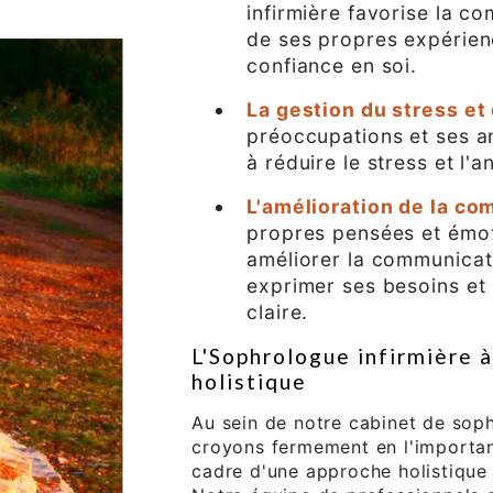
infirmière favorise la c
de ses propres expérienc
confiance en soi.
La gestion du stress et 
préoccupations et ses an
à réduire le stress et l'a
L'amélioration de la c
propres pensées et émot
améliorer la communicati
exprimer ses besoins et
claire.
L'Sophrologue infirmière 
holistique
Au sein de notre cabinet de sop
croyons fermement en l'importan
cadre d'une approche holistique 