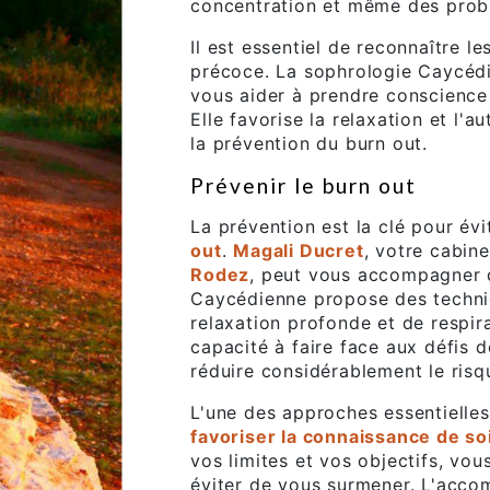
concentration et même des prob
Il est essentiel de reconnaître l
précoce. La sophrologie Caycédi
vous aider à prendre conscience
Elle favorise la relaxation et l'
la prévention du burn out.
Prévenir le burn out
La prévention est la clé pour év
out
.
Magali Ducret
, votre cabin
Rodez
, peut vous accompagner 
Caycédienne propose des techniq
relaxation profonde et de respir
capacité à faire face aux défis 
réduire considérablement le risq
L'une des approches essentielle
favoriser la connaissance de so
vos limites et vos objectifs, vo
éviter de vous surmener. L'acc