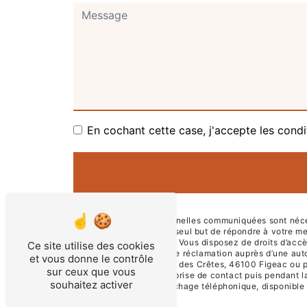
En cochant cette case, j'accepte les condi
** Les données personnelles communiquées sont nécessa
sous-traitants dans le seul but de répondre à votre
Crêtes, 46100 Figeac . Vous disposez de droits d’accès,
Ce site utilise des cookies
du droit d’introduire une réclamation auprès d’une aut
et vous donne le contrôle
l'adresse 1335 Chemin des Crêtes, 46100 Figeac ou par
sur ceux que vous
pendant la période de prise de contact puis pendant la 
souhaitez activer
d'opposition au démarchage téléphonique, disponible