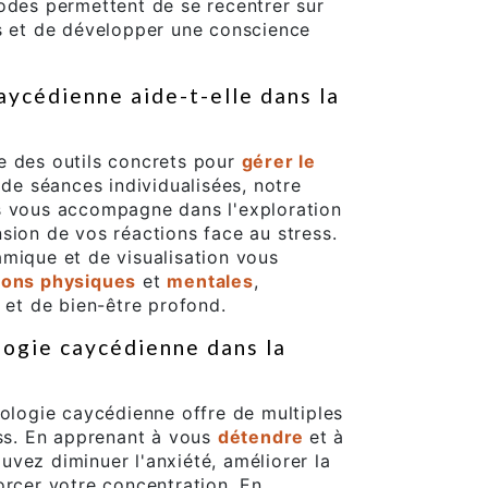
odes permettent de se recentrer sur
ns et de développer une conscience
ycédienne aide-t-elle dans la
e des outils concrets pour
gérer le
s de séances individualisées, notre
s vous accompagne dans l'exploration
sion de vos réactions face au stress.
mique et de visualisation vous
sions physiques
et
mentales
,
e et de bien-être profond.
logie caycédienne dans la
rologie caycédienne offre de multiples
ess. En apprenant à vous
détendre
et à
uvez diminuer l'anxiété, améliorer la
orcer votre concentration. En