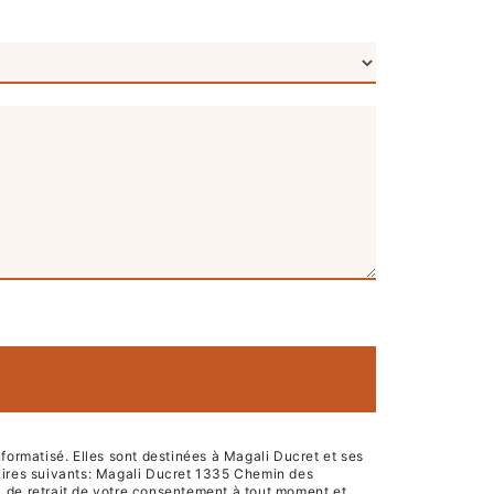
ormatisé. Elles sont destinées à Magali Ducret et ses
aires suivants: Magali Ducret 1335 Chemin des
on, de retrait de votre consentement à tout moment et