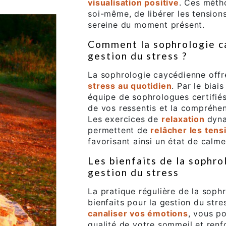
visualisation positive
. Ces méth
soi-même, de libérer les tensio
sereine du moment présent.
Comment la sophrologie ca
gestion du stress ?
La sophrologie caycédienne offr
stress au quotidien
. Par le biai
équipe de sophrologues certifié
de vos ressentis et la compréhen
Les exercices de
relaxation
dyna
permettent de
relâcher les ten
favorisant ainsi un état de calm
Les bienfaits de la sophro
gestion du stress
La pratique régulière de la soph
bienfaits pour la gestion du str
canaliser vos émotions
, vous po
qualité de votre sommeil et renf