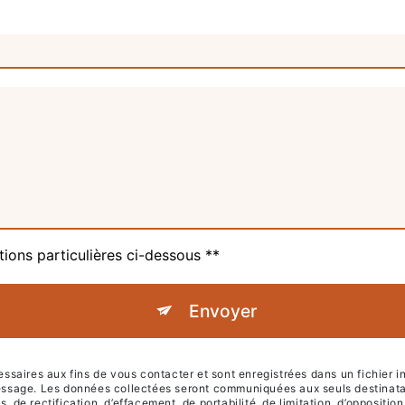
tions particulières ci-dessous **
Envoyer
ires aux fins de vous contacter et sont enregistrées dans un fichier inf
 message. Les données collectées seront communiquées aux seuls destinat
 de rectification, d’effacement, de portabilité, de limitation, d’oppositi