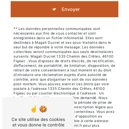
Envoyer
** Les données personnelles communiquées sont
nécessaires aux fins de vous contacter et sont
enregistrées dans un fichier informatisé. Elles sont
destinées à Magali Ducret et ses sous-traitants dans le
seul but de répondre à votre message. Les données
collectées seront communiquées aux seuls destinataires
suivants: Magali Ducret 1335 Chemin des Crêtes, 46100
Figeac . Vous disposez de droits d’accès, de rectification,
d’effacement, de portabilité, de limitation, d’opposition, de
retrait de votre consentement à tout moment et du droit
d’introduire une réclamation auprès d’une autorité de
contrôle, ainsi que d’organiser le sort de vos données
post-mortem. Vous pouvez exercer ces droits par voie
postale à l'adresse 1335 Chemin des Crêtes, 46100
Figeac ou par courrier électronique à l'adresse . Un
justificatif d'identité pourra vous être demandé. Nous
conservons vos données pendant la période de prise de
contact puis pendant la durée de prescription légale aux
fins probatoires et de gestion des contentieux. Vous avez
le droit de vous inscrire sur la liste d'opposition au
Ce site utilise des cookies
démarchage téléphonique, disponible à cette adresse:
et vous donne le contrôle
Bloctel.gouv.fr
. Consultez le site cnil.fr pour plus